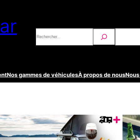
ar
Rechercher
rbecue
ent
Nos gammes de véhicules
À propos de nous
Nous