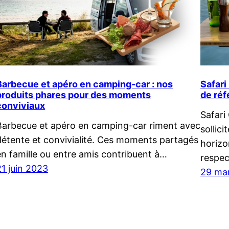
Barbecue et apéro en camping-car : nos
Safari
produits phares pour des moments
de ré
conviviaux
Safari
Barbecue et apéro en camping-car riment avec
sollic
détente et convivialité. Ces moments partagés
horizo
en famille ou entre amis contribuent à…
respe
21 juin 2023
29 ma