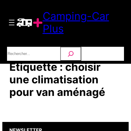
Aller
Camping-Car
au
contenu
Plus
Rechercher
Étiquette :
choisir
une climatisation
pour van aménagé
NEWSLETTER