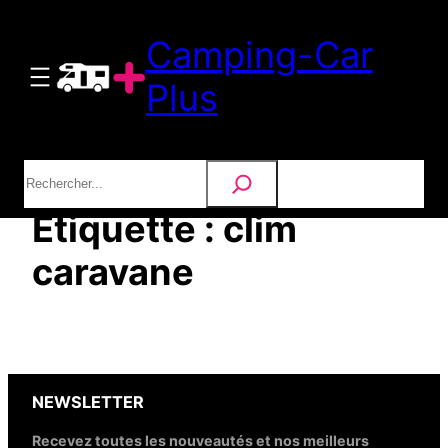
Aller
Camping-Car
au
contenu
Plus
Rechercher
Étiquette :
clim
caravane
NEWSLETTER
Recevez toutes les nouveautés et nos meilleurs