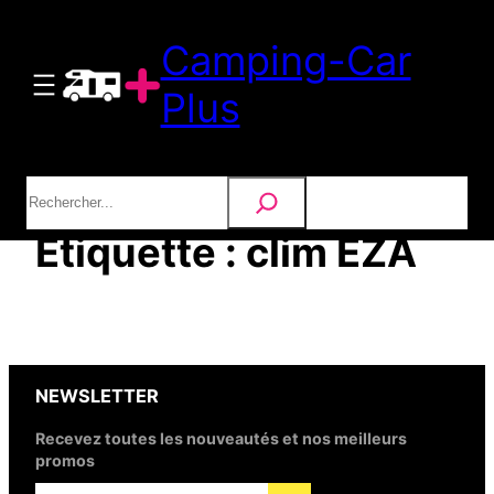
Aller
Camping-Car
au
contenu
Plus
Rechercher
Étiquette :
clim EZA
NEWSLETTER
Recevez toutes les nouveautés et nos meilleurs
promos