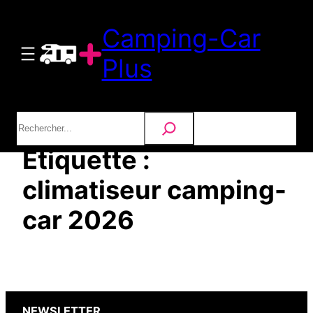
Aller
Camping-Car
au
contenu
Plus
Rechercher
Étiquette :
climatiseur camping-
car 2026
NEWSLETTER