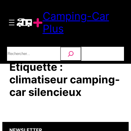
Aller
Camping-Car
au
contenu
Plus
Rechercher
Étiquette :
climatiseur camping-
car silencieux
NEWSLETTER