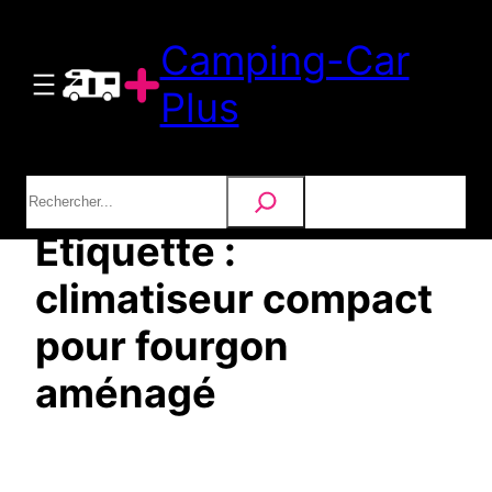
Aller
Camping-Car
au
contenu
Plus
Rechercher
Étiquette :
climatiseur compact
pour fourgon
aménagé