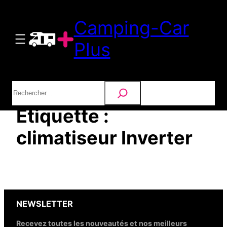
Aller
Camping-Car
au
contenu
Plus
Rechercher
Étiquette :
climatiseur Inverter
NEWSLETTER
Recevez toutes les nouveautés et nos meilleurs