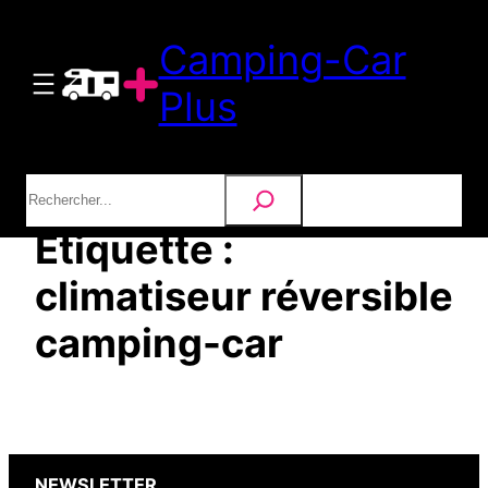
Aller
Camping-Car
au
contenu
Plus
Rechercher
Étiquette :
climatiseur réversible
camping-car
NEWSLETTER