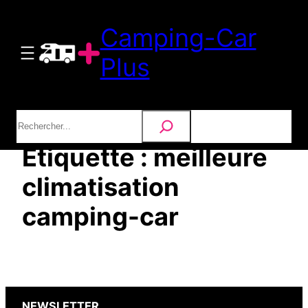
Aller
Camping-Car
au
contenu
Plus
Rechercher
Étiquette :
meilleure
climatisation
camping-car
NEWSLETTER