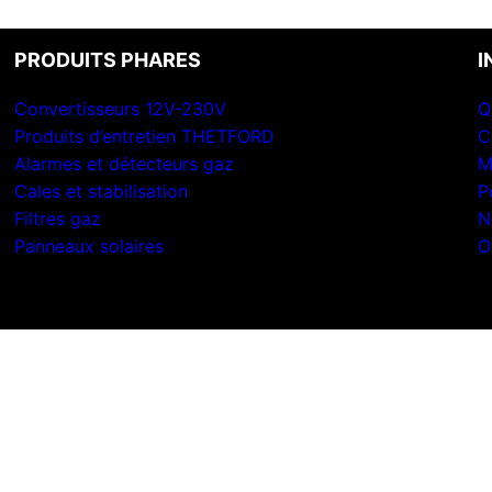
PRODUITS PHARES
I
Convertisseurs 12V-230V
Q
Produits d’entretien THETFORD
C
Alarmes et détecteurs gaz
M
Cales et stabilisation
P
Filtres gaz
N
Panneaux solaires
O