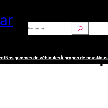
ar
Rechercher
raîchir son cam
ent
Nos gammes de véhicules
À propos de nous
Nous