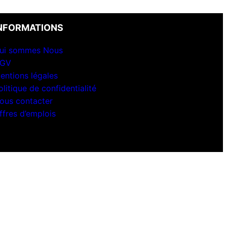
NFORMATIONS
ui sommes Nous
GV
entions légales
olitique de confidentialité
ous contacter
ffres d’emplois