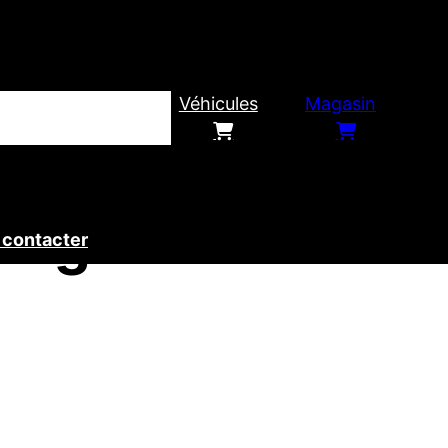
Véhicules
Magasin
ping-car en
 contacter