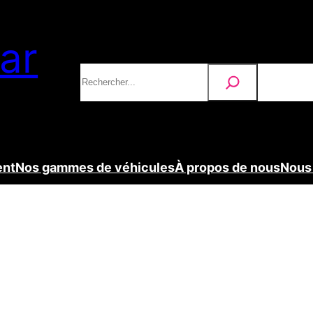
ar
Rechercher
roviseur Ducato
ent
Nos gammes de véhicules
À propos de nous
Nous