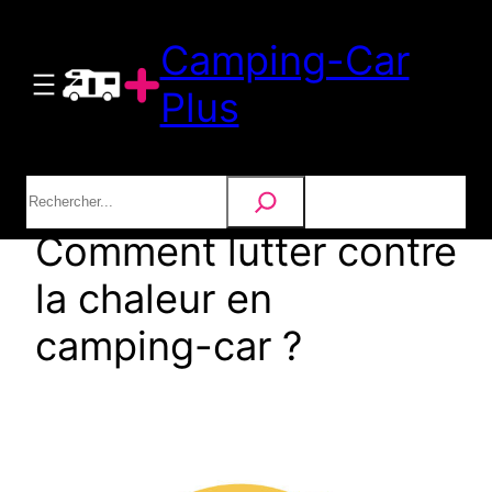
Aller
Camping-Car
au
contenu
Plus
Rechercher
Comment lutter contre
la chaleur en
camping-car ?