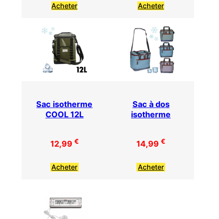
Acheter
Acheter
Sac isotherme
Sac à dos
COOL 12L
isotherme
€
€
12,99
14,99
Acheter
Acheter