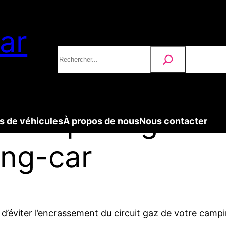
ar
Rechercher
 pour protéger l’i
 de véhicules
À propos de nous
Nous contacter
ing-car
 d’éviter l’encrassement du circuit gaz de votre campi