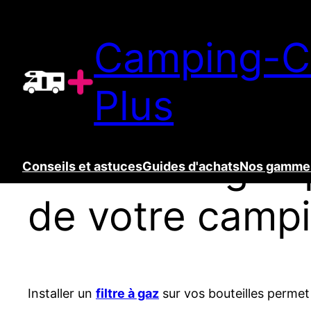
Aller
au
Camping-C
contenu
Plus
Un filtre à gaz
Conseils et astuces
Guides d'achats
Nos gammes
de votre camp
Installer un
filtre à gaz
sur vos bouteilles permet