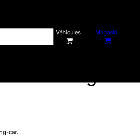
Véhicules
Magasin
nstallation gaz
ng-car.