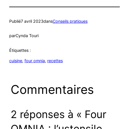
Publié
7 avril 2023
dans
Conseils pratiques
par
Cynda Touri
Étiquettes :
cuisine
, 
four omnia
, 
recettes
Commentaires
2 réponses à « Four
OMNIA : l’ustensile