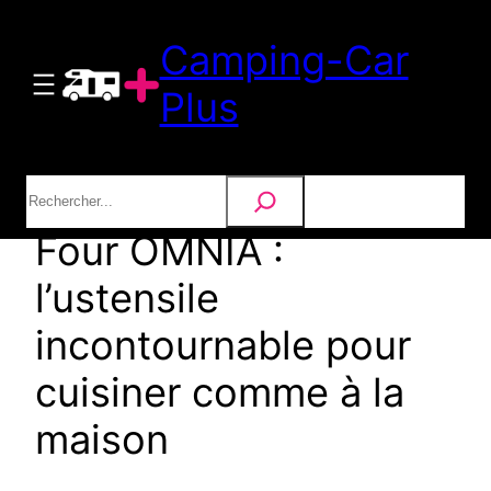
Aller
Camping-Car
au
contenu
Plus
Rechercher
Four OMNIA :
l’ustensile
incontournable pour
cuisiner comme à la
maison