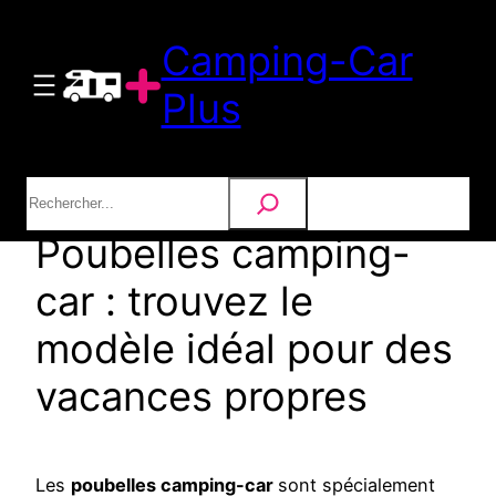
Aller
Camping-Car
au
contenu
Plus
Rechercher
Poubelles camping-
car : trouvez le
modèle idéal pour des
vacances propres
Les
poubelles camping-car
sont spécialement