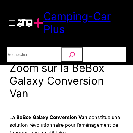
Aller
Camping-Car
au
contenu
Plus
Rechercher
Zoom sur la BeBox
Galaxy Conversion
Van
La
BeBox Galaxy Conversion
Van
constitue une
solution révolutionnaire pour l’aménagement de
fourgon, van ou utilitaire.